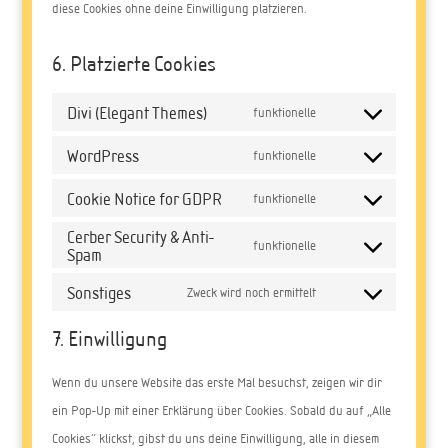
diese Cookies ohne deine Einwilligung platzieren.
6. Platzierte Cookies
Divi (Elegant Themes)
funktionelle
Consent
WordPress
to
funktionelle
Consent
service
Cookie Notice for GDPR
to
funktionelle
divi-
Consent
service
Cerber Security & Anti-
(elegant-
to
funktionelle
Spam
wordpress
Consent
themes)
service
to
Sonstiges
Zweck wird noch ermittelt
cookie-
Consent
service
notice-
7. Einwilligung
to
cerber-
for-
service
security-
gdpr
Wenn du unsere Website das erste Mal besuchst, zeigen wir dir
sonstiges
&-
ein Pop-Up mit einer Erklärung über Cookies. Sobald du auf „Alle
anti-
Cookies“ klickst, gibst du uns deine Einwilligung, alle in diesem