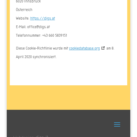
6020 Innsbruck
Österreich
Website:
https://digs.at
E-Mail:
office@
digs.at
Telefonnummer: +43 660 5839151
Diese Cookie-Richtlinie wurde mit
cookiedatabase.org
am 8.
April 2020 synchronisiert.